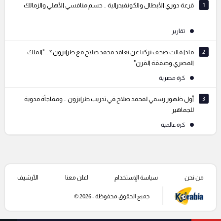
1
قرعة دوري الأبطال والكونفيدرالية .. حسم منافسي الأهلي والزمالك
تقارير
2
ماذا قالت صحف تركيا عن تعاقد محمد صلاح مع طرابزون ؟ .. "الملك
المصري وصفقة القرن"
كرة مصرية
3
أول ظهور رسمي لمحمد صلاح في تدريب طرابزون .. ومفاجأة مدوية
للجماهير
كرة عالمية
من نحن
سياسة الإستخدام
اعلن معنا
الأرشيف
جميع الحقوق محفوظة - 2026 ©