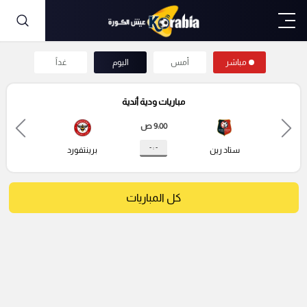
مباشر
أمس
اليوم
غداً
مباريات ودية أندية
9:00 ص
- : -
ستاد رين
برينتفورد
كل المباريات