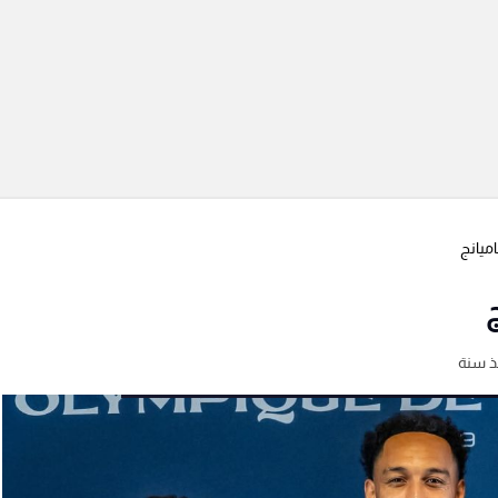
ميانج
ج
ذ سنة