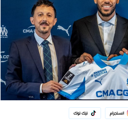
انستجرام
تيك توك