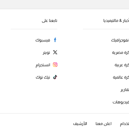
خبار & مالتيميديا
تابعنا على
نفوجرافيك
فيسبوك
رة مصرية
تويتر
رة عربية
انستجرام
رة عالمية
تيك توك
قارير
يديوهات
خدام
اعلن معنا
الأرشيف