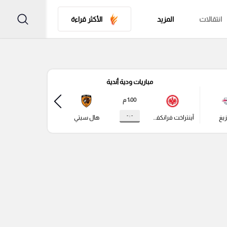
انتقالات
المزيد
الأكثر قراءة
مباريات ودية أندية
مباري
1:00 م
- : -
زيغ
آينتراخت فرانكفورت
هال سيتي
باير ليفركوزن