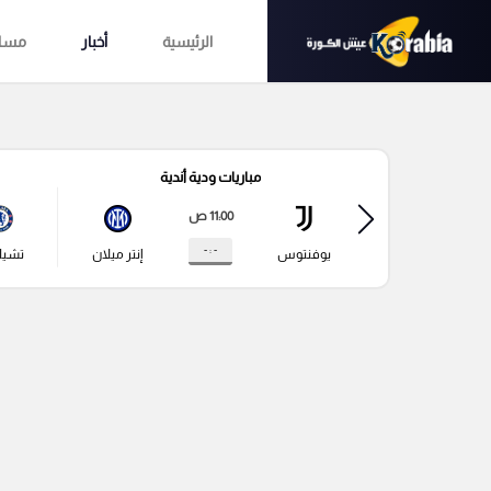
الرئيسية
أخبار
مساب
مباريات ودية أندية
11:00 ص
- : -
يوفنتوس
إنتر ميلان
تشي