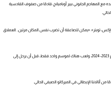
ه مع المهاجم الجابوني بيير أوباميانج، قادمًا من صفوف القادسية
حالي.
«إكس، تويتر»: «يمكن للصاعقة أن تضرب نفس المكان مرتين.. العملاق
وسبق لـ أوباميانج أن لعب في صفو مارسيليا في موسم 2023- 2024، ولعب هناك لموسم واحد فقط، قبل أن يرحل إلى
 من أتالانتا الإيطالي في الميركاتو الصيفي الحالي.