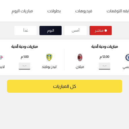
قه التوقعات
فيديوهات
بطولات
مباريات اليوم
مباشر
أمس
اليوم
غداً
مباريات ودية أندية
مباريات ودية أندية
12:00 م
1:00 م
- : -
- : -
لسي
ميلان
ليدز يونايتد
لايب
كل المباريات