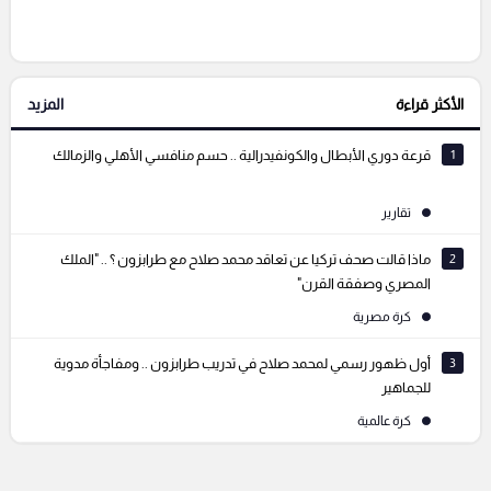
إرسال تعليق
الأكثر قراءة
المزيد
التعليقات السابقة
1
قرعة دوري الأبطال والكونفيدرالية .. حسم منافسي الأهلي والزمالك
تقارير
2
ماذا قالت صحف تركيا عن تعاقد محمد صلاح مع طرابزون ؟ .. "الملك
المصري وصفقة القرن"
كرة مصرية
3
أول ظهور رسمي لمحمد صلاح في تدريب طرابزون .. ومفاجأة مدوية
للجماهير
كرة عالمية