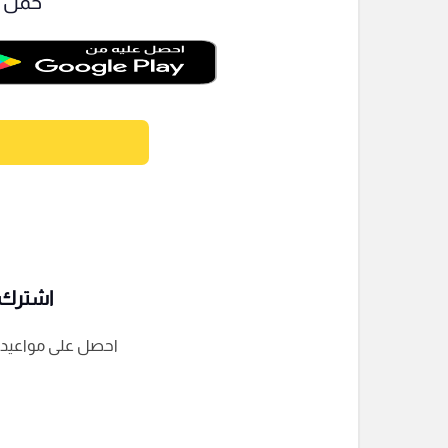
حمل ت
اشترك ف
احصل على مواعيد الم