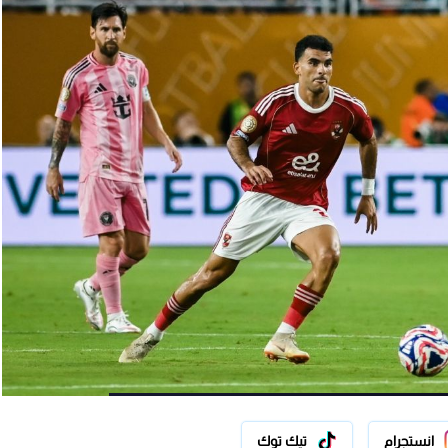
انستجرام
تيك توك