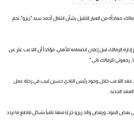
الك، مفاجأة من العيار الثقيل بشأن انتقال أحمد سيد "زيزو"، نجم
دارة الزمالك قبل إعلان انضمامه للأهلي، مؤكداً أن اللاعب عبّر عن
رجعوني للزمالك تاني."
ديد عقد اللاعب خلال وجود رئيس النادي حسين لبيب في رحلة عمل
لعقد الجديد.
عض البنود، ورفض والد زيزو جزءًا منها، نافياً بشكل قاطع ما تردد