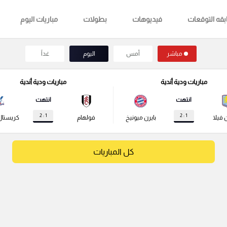
قه التوقعات
فيديوهات
بطولات
مباريات اليوم
مباشر
أمس
اليوم
غداً
مباريات ودية أندية
مباريات ودية أندية
انتهت
انتهت
1 : 2
1 : 2
 فيلا
بايرن ميونيخ
فولهام
كريستال
كل المباريات