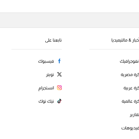
خبار & مالتيميديا
تابعنا على
نفوجرافيك
فيسبوك
رة مصرية
تويتر
رة عربية
انستجرام
رة عالمية
تيك توك
قارير
يديوهات