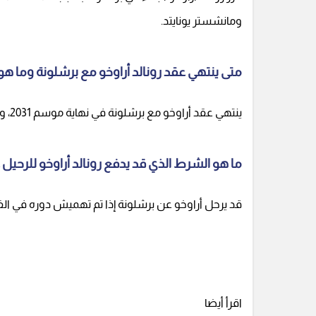
ومانشستر يونايتد.
متى ينتهي عقد رونالد أراوخو مع برشلونة وما هو
ينتهي عقد أراوخو مع برشلونة في نهاية موسم 2031، ويوجد شرط جزائي بقيمة 60 مليون يورو حتى 15 يوليو.
ما هو الشرط الذي قد يدفع رونالد أراوخو للرحيل
قد يرحل أراوخو عن برشلونة إذا تم تهميش دوره في الفر
اقرأ أيضا