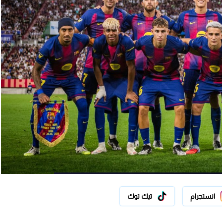
انستجرام
تيك توك