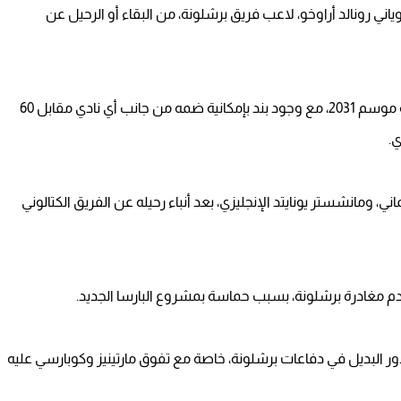
ي رونالد أراوخو، لاعب فريق برشلونة، من البقاء أو الرحيل عن
وينتهي عقد المدافع الأوروجوياني، رونالد أراوخو، بنهاية موسم 2031، مع وجود بند بإمكانية ضمه من جانب أي نادي مقابل 60
ني، ومانشستر يونايتد الإنجليزي، بعد أنباء رحيله عن الفريق الكتالوني
م مغادرة برشلونة، بسبب حماسة بمشروع البارسا الجديد.
دور البديل في دفاعات برشلونة، خاصة مع تفوق مارتينيز وكوبارسي عليه