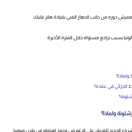
تهميش دوره من جانب الجهاز الفني بقيادة هانز فليك.
ونيا بسبب تراجع مستواه خلال الفترة الأخيرة.
ولماذا؟
ط الجزائي في عقده؟
شلونة؟
شلونة ولماذا؟
روع الجديد للفريق، على الرغم من وجود اهتمام من بايرن ميونيخ