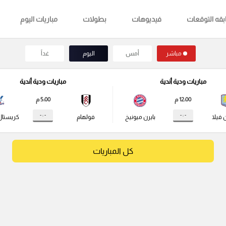
قه التوقعات
فيديوهات
بطولات
مباريات اليوم
مباشر
أمس
اليوم
غداً
مباريات ودية أندية
مباريات ودية أندية
12:00 م
5:00 م
- : -
- : -
 فيلا
بايرن ميونيخ
فولهام
كريستال
كل المباريات