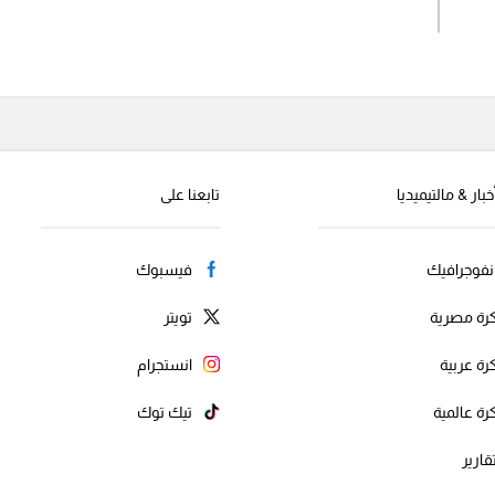
اشترك الان
إرسال تعليق
خبار & مالتيميديا
تابعنا على
نفوجرافيك
فيسبوك
رة مصرية
تويتر
رة عربية
انستجرام
رة عالمية
تيك توك
قارير