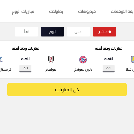
قه التوقعات
فيديوهات
بطولات
مباريات اليوم
مباشر
أمس
اليوم
غداً
مباريات ودية أندية
مباريات ودية أندية
انتهت
انتهت
1 : 2
1 : 2
 فيلا
بايرن ميونيخ
فولهام
كريستال
كل المباريات