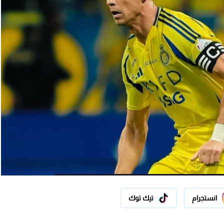
انستجرام
تيك توك