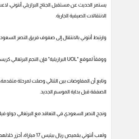
يستمر الحديث عن مستقبل الجناح البرازيلي أنتوني، لاعب
الانتقالات الصيفية الجارية.
وارتبط أنتوني بالانتقال إلى صفوف فريق النصر السعو
ووفقاً لموقع "UOL البرازيلية" فإن النجم البرتغالي كريستيانو رونالدو يقود مفاوضات النصر للتعاقدة مع أنتوني.
وتابع أن المفاوضات بين الثنائي وصلت لمرحلة متقدمة،
الصفقة قبل بداية الموسم الجديد.
ونجح النصر السعودي في التعاقد مع البرتغالي جواو فيليكس قاد
ولعب أنتوني بقميص ريال بيتيس 17 مباراة، أحزر خلالهم 5 أهداف وساهم في صناعة 2 آخريين.