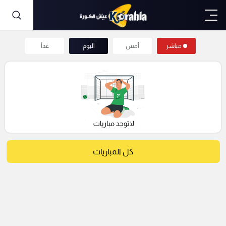
مباشر
أمس
اليوم
غداً
كل المباريات