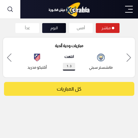
مباشر
أمس
اليوم
غداً
مباريات ودية أندية
انتهت
3 : 1
مانشستر سيتي
أتلتيكو مدريد
كل المباريات