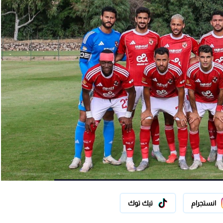
انستجرام
تيك توك