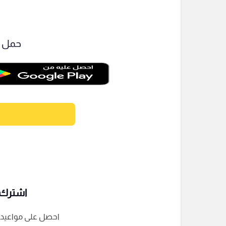
حمل ت
اشترك ف
احصل على مواعيد الم