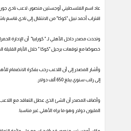
عاد اسم الفلسطيني أوجستين منصور، لاعب نادي جوراني 
اقتراب أحمد نبيل "كوكا" من الانتقال إلى نادي قاسم باشا 
وتحدث مصدر داخل الأهلي لـ " كورابيا" أن الإدارة الحم
خصوصًا مع توقعات برحيل "كوكا " خلال الأيام القليلة ال
إلى راتب سنوي يبلغ 650 ألف دولار.
وأضاف المصدر أن الشئ الذي عطل التعاقد مع اللاعب ف
المليون دولار وهو ما يراه الأهلي غير مناسبا.
وكان أوجستين منصور قد طُرح اسمه على مائدة التعاق