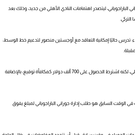
الباراجوياني، ليتصدر اهتمامات النادي الأهلي من جديد، وذلك بعد
التركي.
راء تدرس حاليًا إمكانية التعاقد مع أوجستين منصور لتدعيم خط الوسط،
مقبلة.
وأشار المصدر إلى أن اللاعب رحب بفكرة الانضمام للأهلي، لكنه اشترط الحصول على 700 ألف دولار كمكافأة توقيع، بالإضافة
ي الوقت السابق هو طلب إدارة جوراني الباراجوياني لمبلغ يفوق
دات الحمراء في وقت سابق، قبل أن تتجدد المفاوضات في ظل الحاجة