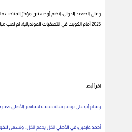
وعلى الصعيد الدولي، انضم أوجستين مؤخرًا لمنتخب فل
2025 أمام الكويت في التصفيات المونديالية، ثم لعب مباراة قوية ضد عمان، ما أثار اهتمام الأندية العربية بموهبته.
اقرأ أيضا
وسام أبو علي يوجه رسالة جديدة لجماهير الأهلي يعد رح
أحمد عابدين: في الأهلي الكل يدعم الكل.. ونسعى للفو