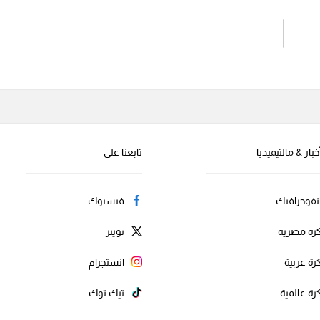
اشترك الان
إرسال تعليق
خبار & مالتيميديا
تابعنا على
نفوجرافيك
فيسبوك
رة مصرية
تويتر
رة عربية
انستجرام
رة عالمية
تيك توك