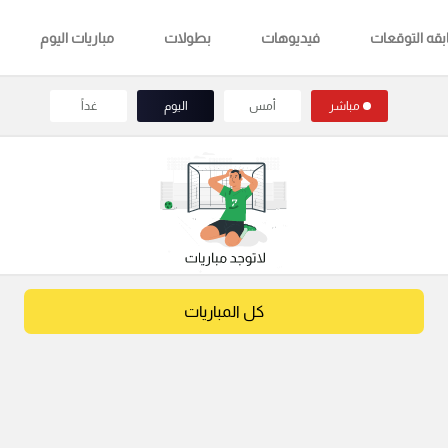
قه التوقعات
فيديوهات
بطولات
مباريات اليوم
مباشر
أمس
اليوم
غداً
كل المباريات