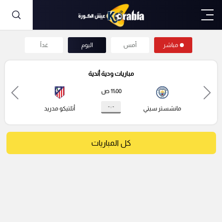
مباشر
أمس
اليوم
غداً
مباريات ودية أندية
11:00 ص
- : -
مانشستر سيتي
أتلتيكو مدريد
كل المباريات