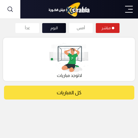
مباشر
أمس
اليوم
غداً
كل المباريات