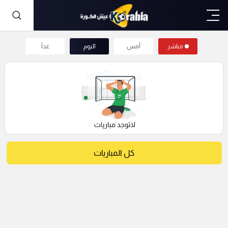
مباشر
أمس
اليوم
غداً
كل المباريات