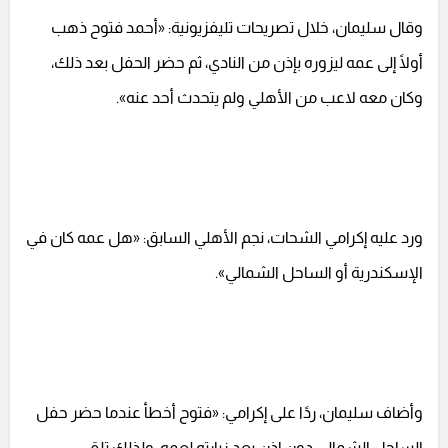
وقال سليمان، خلال تصريحات تليفزيونية: «أحمد فتوح ذهب
أولًا إلى عمه ليزوره بإذن من النادي، ثم حضر الحفل بعد ذلك،
وكان معه لاعب من الأهلي ولم يتحدث أحد عنه».
ورد عليه إكرامي الشحات، نجم الأهلي السابق: «هل عمه كان في
الإسكندرية أو الساحل الشمالي».
وأضاف سليمان، ردًا على إكرامي: «فتوح أخطأ عندما حضر حفل
الساحل الشمالي دون إذن بعد زيارته لعمه، ولذلك تلقى