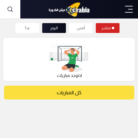
مباشر
أمس
اليوم
غداً
كل المباريات