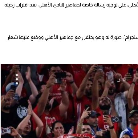
لي، على توجيه رسالة خاصة لجماهير النادي الأهلي، بعد اقتراب رحيله
تجرام"، صورة له وهو يحتفل مع جماهير الأهلي ووضع عليها شعار