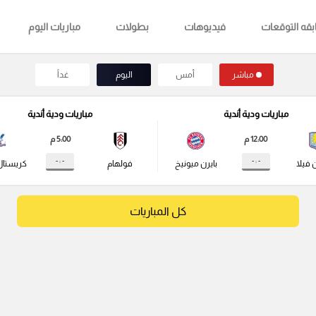
قه التوقعات
فيديوهات
بطولات
مباريات اليوم
مباشر
أمس
اليوم
غداً
مباريات ودية أندية
مباريات ودية أندية
12:00 م
5:00 م
- : -
- : -
 فيلا
بايرن ميونيخ
فولهام
كريستال
كل المباريات