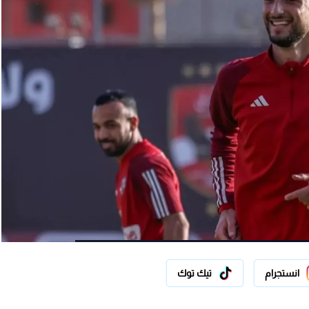
انستجرام
تيك توك