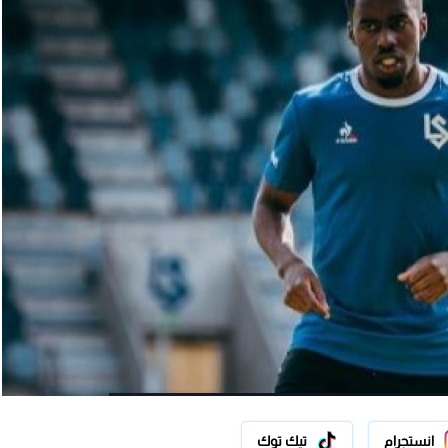
انستجرام
تيك توك