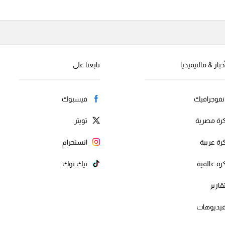
خبار & مالتيميديا
تابعنا على
نفوجرافيك
فيسبوك
رة مصرية
تويتر
رة عربية
انستجرام
رة عالمية
تيك توك
قارير
يديوهات