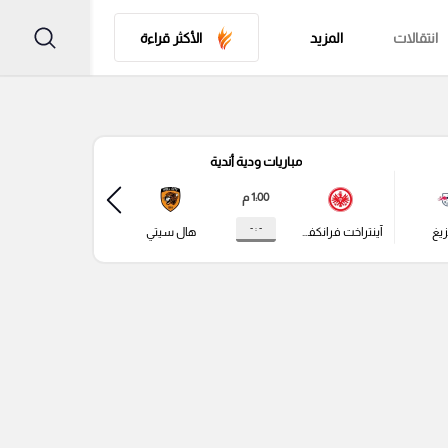
انتقالات
المزيد
الأكثر قراءة
مباريات ودية أندية
مباري
1:00 م
- : -
زيغ
آينتراخت فرانكفورت
هال سيتي
باير ليفركوزن