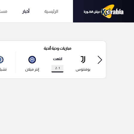
الرئيسية
أخبار
مساب
مباريات ودية أندية
انتهت
1 : 2
يوفنتوس
إنتر ميلان
تشي