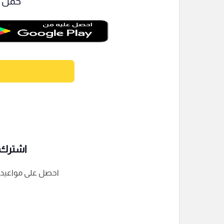
حمل ت
اشترك ف
احصل على مواعيد الم