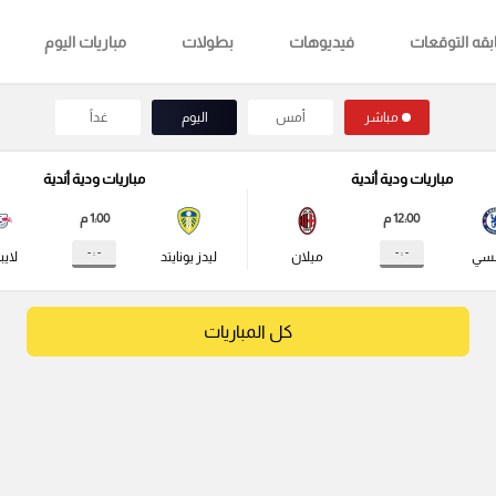
قه التوقعات
فيديوهات
بطولات
مباريات اليوم
مباشر
أمس
اليوم
غداً
مباريات ودية أندية
مباريات ودية أندية
12:00 م
1:00 م
- : -
- : -
لسي
ميلان
ليدز يونايتد
لايب
كل المباريات