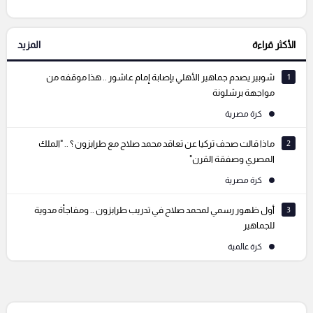
الأكثر قراءة
المزيد
التعليقات السابقة
1
شوبير يصدم جماهير الأهلي بإصابة إمام عاشور .. هذا موقفه من
مواجهة برشلونة
كرة مصرية
2
ماذا قالت صحف تركيا عن تعاقد محمد صلاح مع طرابزون ؟ .. "الملك
المصري وصفقة القرن"
كرة مصرية
3
أول ظهور رسمي لمحمد صلاح في تدريب طرابزون .. ومفاجأة مدوية
للجماهير
كرة عالمية