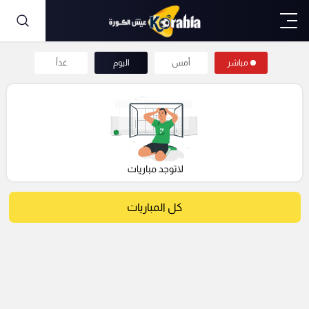
مباشر
أمس
اليوم
غداً
كل المباريات