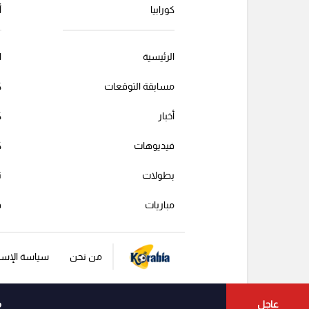
كورابيا
أ
الرئيسية
ا
مسابقة التوقعات
ك
أخبار
ك
فيديوهات
ك
بطولات
ت
مباريات
ف
من نحن
سياسة الإست
عاجل
م