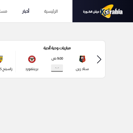
الرئيسية
أخبار
مساب
مباريات ودية أندية
9:00 ص
- : -
ستاد رين
برينتفورد