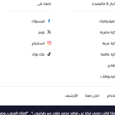
خبار & مالتيميديا
تابعنا على
نفوجرافيك
فيسبوك
رة مصرية
تويتر
رة عربية
انستجرام
رة عالمية
تيك توك
قارير
يديوهات
خدام
اعلن معنا
الأرشيف
اذا قالت صحف تركيا عن تعاقد محمد صلاح مع طرابزون ؟ .. "الملك المصري وصف