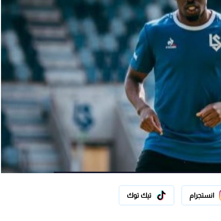
انستجرام
تيك توك