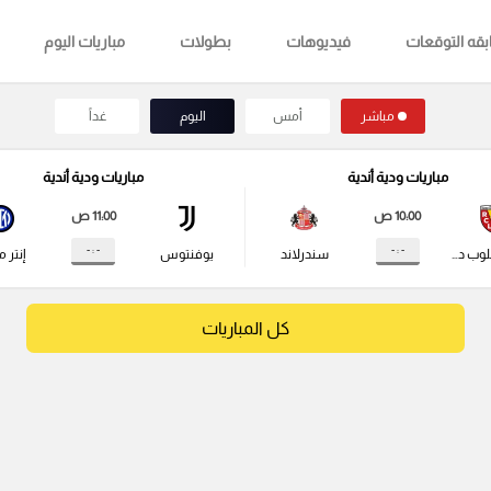
قه التوقعات
فيديوهات
بطولات
مباريات اليوم
مباشر
أمس
اليوم
غداً
مباريات ودية أندية
مباريات ودية أندية
10:00 ص
11:00 ص
- : -
- : -
راسينج كلوب دي لانس
سندرلاند
يوفنتوس
إنتر م
كل المباريات