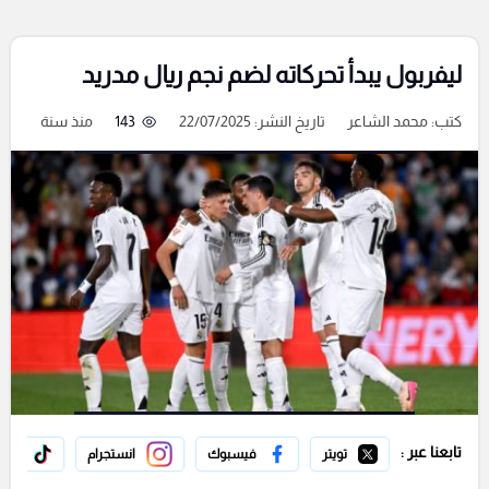
ليفربول يبدأ تحركاته لضم نجم ريال مدريد
كتب:
محمد الشاعر
تاريخ النشر: 22/07/2025
143
منذ سنة
تابعنا عبر :
تويتر
فيسبوك
انستجرام
تيك 