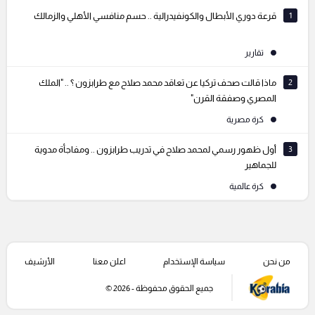
1
قرعة دوري الأبطال والكونفيدرالية .. حسم منافسي الأهلي والزمالك
تقارير
2
ماذا قالت صحف تركيا عن تعاقد محمد صلاح مع طرابزون ؟ .. "الملك
المصري وصفقة القرن"
كرة مصرية
3
أول ظهور رسمي لمحمد صلاح في تدريب طرابزون .. ومفاجأة مدوية
للجماهير
كرة عالمية
من نحن
سياسة الإستخدام
اعلن معنا
الأرشيف
جميع الحقوق محفوظة - 2026 ©