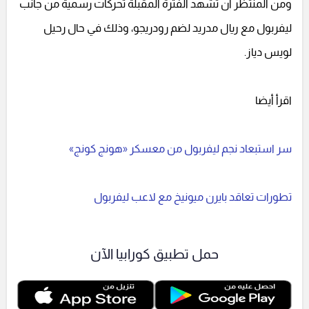
ومن المنتظر أن تشهد الفترة المقبلة تحركات رسمية من جانب
ليفربول مع ريال مدريد لضم رودريجو، وذلك في حال رحيل
لويس دياز.
اقرأ أيضا
سر استبعاد نجم ليفربول من معسكر «هونج كونج»
تطورات تعاقد بايرن ميونيخ مع لاعب ليفربول
حمل تطبيق كورابيا الآن