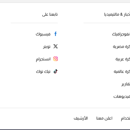
خبار & مالتيميديا
تابعنا على
نفوجرافيك
فيسبوك
رة مصرية
تويتر
رة عربية
انستجرام
رة عالمية
تيك توك
قارير
يديوهات
خدام
اعلن معنا
الأرشيف