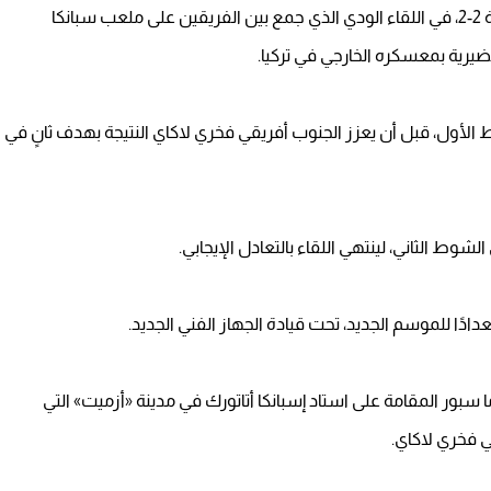
تعادل فريق بيراميدز مع نظيره باندرما سبور التركي بنتيجة 2-2، في اللقاء الودي الذي جمع بين الفريقين على ملعب سبانكا
ضيرية بمعسكره الخارجي في تركيا.
لأول، قبل أن يعزز الجنوب أفريقي فخري لاكاي النتيجة بهدف ثانٍ في
ط الثاني، لينتهي اللقاء بالتعادل الإيجابي.
ًا للموسم الجديد، تحت قيادة الجهاز الفني الجديد.
1 دقيقة من ودية باندرما سبور المقامة على استاد إسبانكا أتاتورك في مدينة «أزميت» التي
 فخري لاكاي.