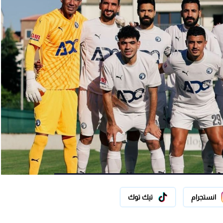
انستجرام
تيك توك