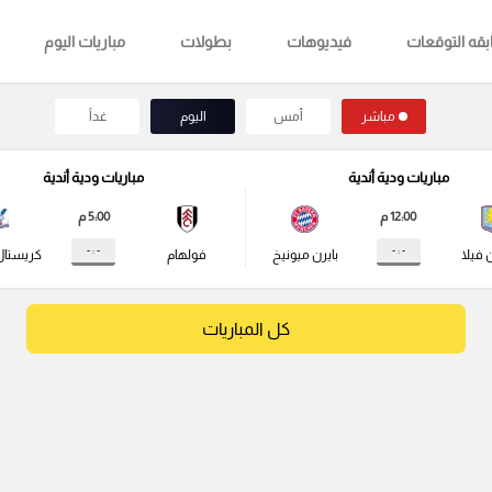
قه التوقعات
فيديوهات
بطولات
مباريات اليوم
مباشر
أمس
اليوم
غداً
مباريات ودية أندية
مباريات ودية أندية
12:00 م
5:00 م
- : -
- : -
 فيلا
بايرن ميونيخ
فولهام
كريستال
كل المباريات