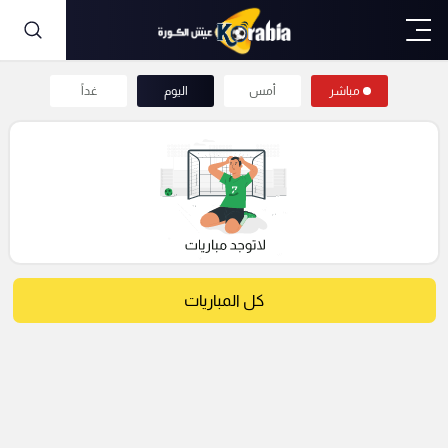
مباشر
أمس
اليوم
غداً
كل المباريات