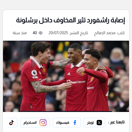
إصابة راشفورد تثير المخاوف داخل برشلونة
كتب:
محمد الصالح
تاريخ النشر: 20/07/2025
40
منذ سنة
تابعنا عبر :
تويتر
فيسبوك
انستجرام
تيك 