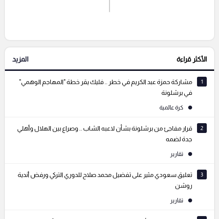
اشترك الان
إرسال تعليق
الأكثر قراءة
المزيد
التعليقات السابقة
1
مشاركة حمزة عبد الكريم في خطر .. فليك يقر خطة "المهاجم الوهمي"
في برشلونة
كرة عالمية
2
قرار مفاجئ من برشلونة بشأن لاعبه الشاب .. وصراع بين الهلال وأهلي
جدة لضمه
تقارير
3
تعليق سعودي مثير على تفضيل محمد صلاح للدوري التركي ورفض أندية
روشن
تقارير