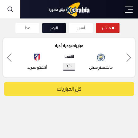
مباشر
أمس
اليوم
غداً
مباريات ودية أندية
انتهت
3 : 1
مانشستر سيتي
أتلتيكو مدريد
كل المباريات