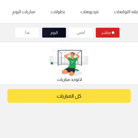
قه التوقعات
فيديوهات
بطولات
مباريات اليوم
مباشر
أمس
اليوم
غداً
كل المباريات