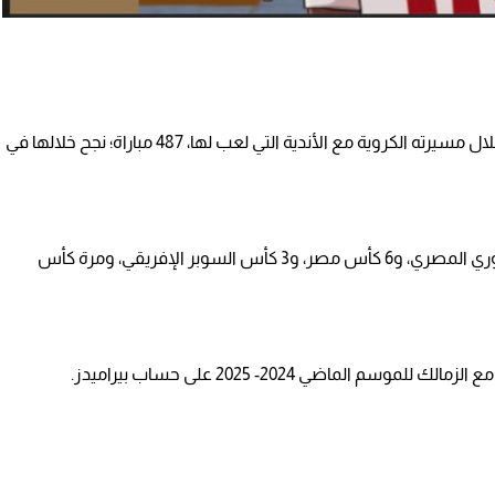
ووفقًا لموقع "ترانسفير ماركت"، فإن شيكابالا شارك، خلال مسيرته الكروية مع الأندية التي لعب لها، 487 مباراة؛ نجح خلالها في
وتوج شيكابالا بـ15 بطولة كانت مع الزمالك؛ بواقع 4 الدوري المصري، و6 كأس مصر، و3 كأس السوبر الإفريقي، ومرة كأس
ماضي 2024- 2025 على حساب بيراميدز.