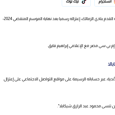
انستجرام
تيك توك
أعلن محمود عبد الرازق شيكابالا، قائد الفريق الأول لكرة القدم بنادي الزمالك، إعتزاله رسميا بعد نهاية الموسم المنقضي 2024-
ة إم بي سي مصر مع الإعلامي إبراهيم فايق.
الا
دية، عبر حساباته الرسيمة على مواقع التواصل الاجتماعي على إعتزال
 تنسى محمود عبد الرازق شيكابلا".