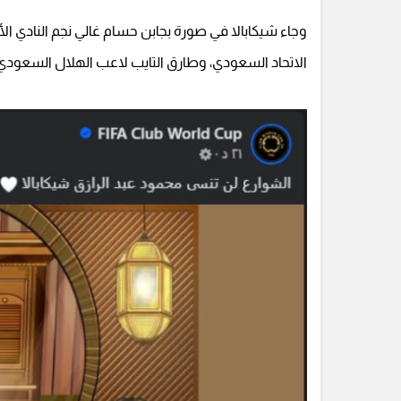
وجاء شيكابالا في صورة بجابن حسام غالي نجم النادي ا
الاتحاد السعودي، وطارق التايب لاعب الهلال السعودي