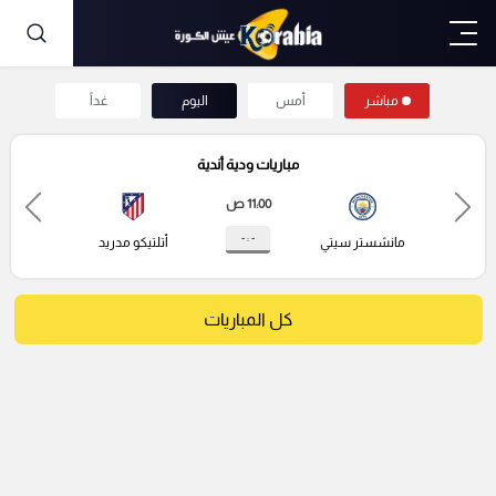
مباشر
أمس
اليوم
غداً
مباريات ودية أندية
11:00 ص
- : -
مانشستر سيتي
أتلتيكو مدريد
كل المباريات