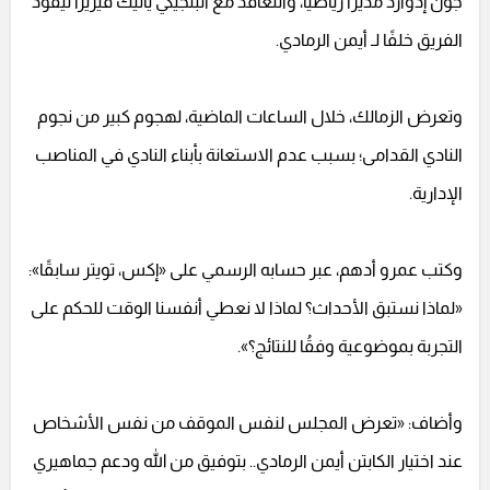
جون إدوارد مديرًا رياضيًا، والتعاقد مع البلجيكي يانيك فيريرا ليقود
الفريق خلفًا لـ أيمن الرمادي.
وتعرض الزمالك، خلال الساعات الماضية، لهجوم كبير من نجوم
النادي القدامى؛ بسبب عدم الاستعانة بأبناء النادي في المناصب
الإدارية.
وكتب عمرو أدهم، عبر حسابه الرسمي على «إكس، تويتر سابقًا»:
«لماذا نستبق الأحداث؟ لماذا لا نعطي أنفسنا الوقت للحكم على
التجربة بموضوعية وفقُا للنتائج؟».
وأضاف: «تعرض المجلس لنفس الموقف من نفس الأشخاص
عند اختيار الكابتن أيمن الرمادي.. بتوفيق من الله ودعم جماهيري