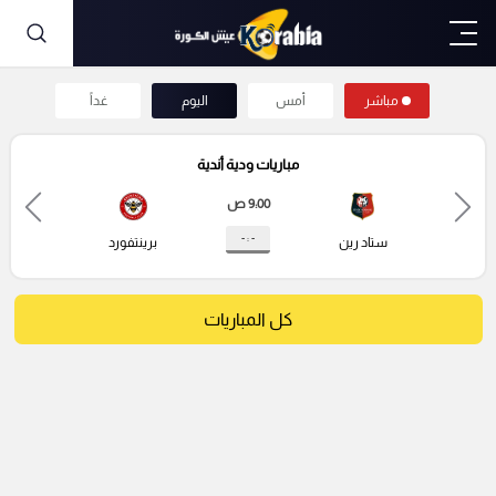
مباشر
أمس
اليوم
غداً
مباريات ودية أندية
9:00 ص
- : -
ستاد رين
برينتفورد
كل المباريات