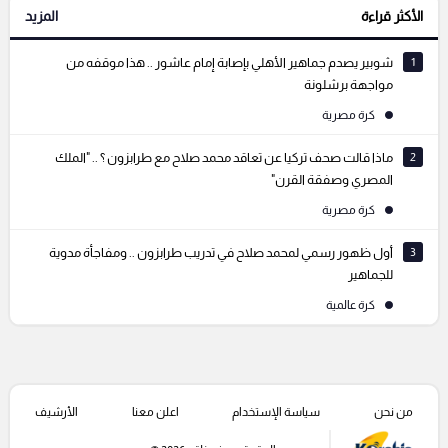
الأكثر قراءة
المزيد
التعليقات السابقة
1
شوبير يصدم جماهير الأهلي بإصابة إمام عاشور .. هذا موقفه من
مواجهة برشلونة
كرة مصرية
2
ماذا قالت صحف تركيا عن تعاقد محمد صلاح مع طرابزون ؟ .. "الملك
المصري وصفقة القرن"
كرة مصرية
3
أول ظهور رسمي لمحمد صلاح في تدريب طرابزون .. ومفاجأة مدوية
للجماهير
كرة عالمية
من نحن
سياسة الإستخدام
اعلن معنا
الأرشيف