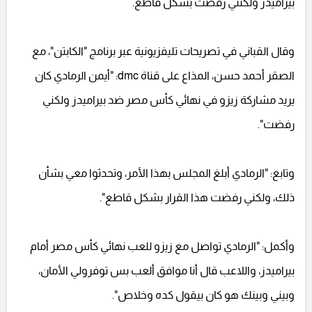
بيراميدز ولكنني رفضت بشكل قاطع.
وقال القباني في تصريحات تليفزيونية عبر برنامج "الكابتن"، مع
الصقر أحمد حسن، المذاع على قناة dmc: "أيمن الرمادي كان
يريد مشاركة زيزو في نهائي كأس مصر ضد بيراميدز ولكني
رفضت".
وتابع: "الرمادي أبلغ المجلس بهذا الأمر، وتحدثوا معي بشأن
ذلك، ولكني رفضت هذا القرار بشكل قاطع".
وأكمل: "الرمادي تواصل مع زيزو للعب نهائي كأس مصر أمام
بيراميدز، واللاعب قال أنا موافق ألعب بس توفرولي الأمان،
وبيني وبينك هو كان بيقول كده وخلاص".