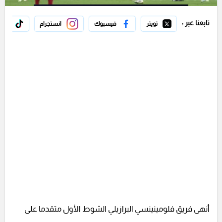
تابعنا عبر :
تويتر
فيسبوك
انستجرام
تيك 
أنهى فريق فلومينينسي البرازيلي الشوط الأول متقدما على