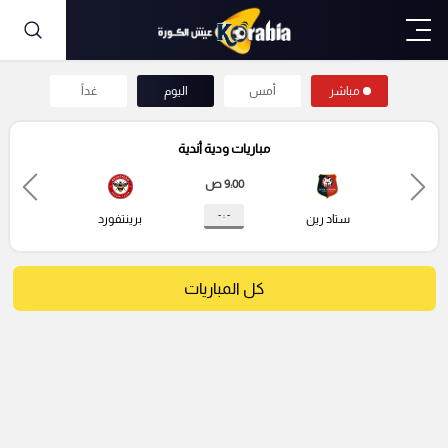
مباشر
أمس
اليوم
غداً
مباريات ودية أندية
9:00 ص
- : -
ستاد رين
برينتفورد
كل المباريات