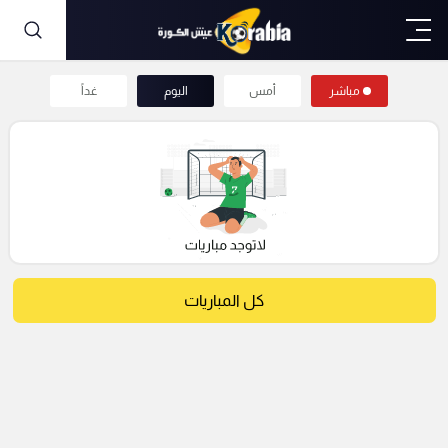
مباشر
أمس
اليوم
غداً
كل المباريات