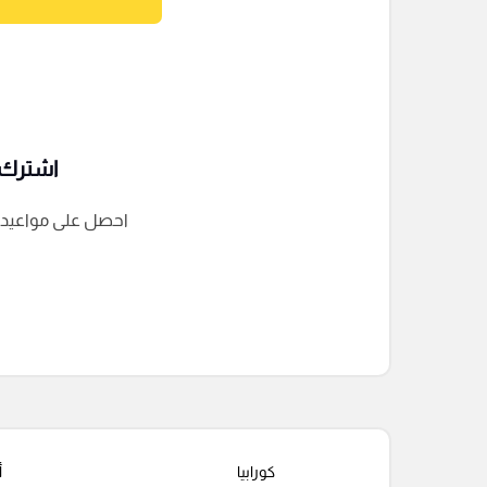
اشترك ف
احصل على مواعيد الم
التعليقات السابقة
كورابيا
أ