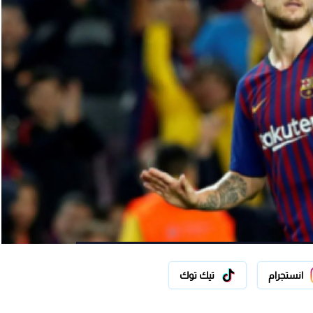
انستجرام
تيك توك