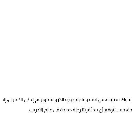
وك سبليت، في لفتة وفاء لجذوره الكرواتية. وبرغم إعلان الاعتزال، إلا
 حيث يُتوقع أن يبدأ قريبًا رحلة جديدة في عالم التدريب.