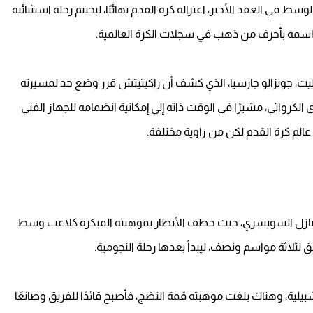
وسط في العقد الأخير، اعتزاله كرة القدم نهائيًا، ليختتم رحلة استثنائية
 اسمه بأحرف من ذهب في سجلات الكرة العالمية.
بليت، جونزالو جارسيا، الذي كشف أن راكيتيتش قرر وضع حد لمسيرته
الكرواتي، مشيرًا في الوقت ذاته إلى إمكانية انضمامه للجهاز الفني
عالم كرة القدم لكن من زاوية مختلفة.
ي بازل السويسري، حيث خطف الأنظار بموهبته المبكرة كلاعب وسط
ق لثلاثة مواسم ونصف، ليبدأ بعدها رحلة النجومية.
 بوابة إشبيلية، وهناك بلغت موهبته قمة النضج، فأصبح قائدًا للفريق وصانعًا