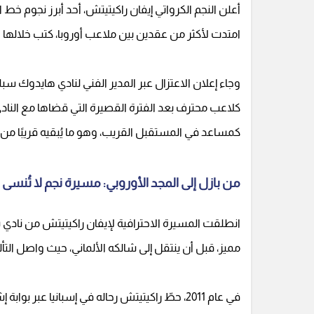
أعلن النجم الكرواتي إيفان راكيتيتش، أحد أبرز نجوم خط ال
امتدت لأكثر من عقدين بين ملاعب أوروبا، كتب خلالها
وجاء إعلان الاعتزال عبر المدير الفني لنادي هايدوك س
كلاعب محترف بعد الفترة القصيرة التي قضاها مع النادي 
كمساعد في المستقبل القريب، وهو ما يُبقيه قريبًا من 
من بازل إلى المجد الأوروبي: مسيرة نجم لا تُنسى
انطلقت المسيرة الاحترافية لإيفان راكيتيتش من ناد
مميز، قبل أن ينتقل إلى شالكه الألماني، حيث واصل التأل
في عام 2011، حطّ راكيتيتش رحاله في إسبانيا عبر