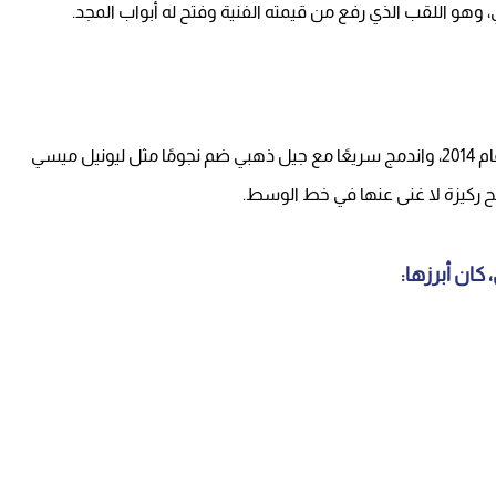
بي، وهو اللقب الذي رفع من قيمته الفنية وفتح له أبواب المجد.
وصل راكيتيتش إلى القمة حين ارتدى قميص برشلونة عام 2014، واندمج سريعًا مع جيل ذهبي ضم نجومًا مثل ليونيل ميسي
ح ركيزة لا غنى عنها في خط الوسط.
ان أبرزها: