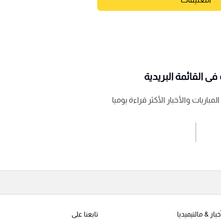
ى القائمة البريدية
باريات والأخبار الأكثر قراءة يوميا
اشترك الان
إرسال تعليق
خبار & مالتيميديا
تابعنا على