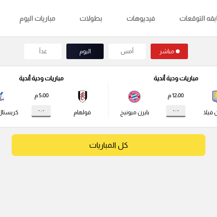
قه التوقعات
فيديوهات
بطولات
مباريات اليوم
مباشر
أمس
اليوم
غداً
مباريات ودية أندية
مباريات ودية أندية
12:00 م
5:00 م
- : -
- : -
 فيلا
بايرن ميونيخ
فولهام
كريستال
كل المباريات