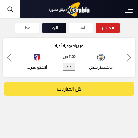
مباشر
أمس
اليوم
غداً
مباريات ودية أندية
11:00 ص
- : -
مانشستر سيتي
أتلتيكو مدريد
كل المباريات