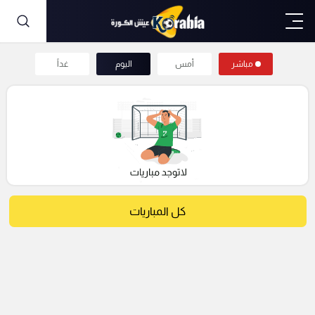
مباشر
أمس
اليوم
غداً
كل المباريات