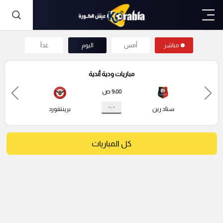
مباشر
أمس
اليوم
غداً
مباريات ودية أندية
9:00 ص
- : -
ستاد رين
برينتفورد
كل المباريات