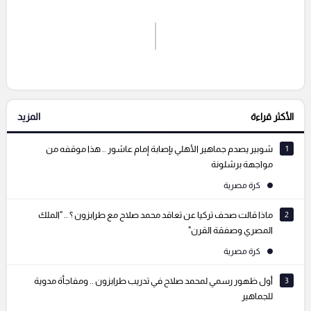
اشترك الان
إرسال تعليق
الأكثر قراءة
المزيد
التعليقات السابقة
1
شوبير يصدم جماهير الأهلي بإصابة إمام عاشور .. هذا موقفه من
مواجهة برشلونة
كرة مصرية
2
ماذا قالت صحف تركيا عن تعاقد محمد صلاح مع طرابزون ؟ .. "الملك
المصري وصفقة القرن"
كرة مصرية
3
أول ظهور رسمي لمحمد صلاح في تدريب طرابزون .. ومفاجأة مدوية
للجماهير