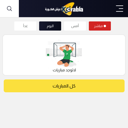
مباشر
أمس
اليوم
غداً
كل المباريات