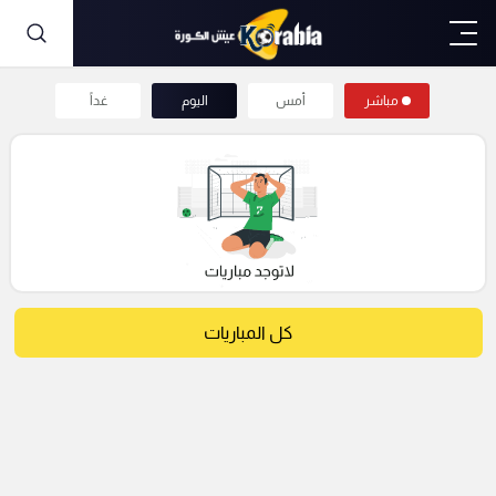
مباشر
أمس
اليوم
غداً
كل المباريات