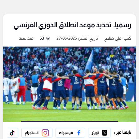
رسميا.. تحديد موعد انطلاق الدوري الفرنسي
كتب:
على صلاح
تاريخ النشر: 27/06/2025
53
منذ سنة
تابعنا عبر :
تويتر
فيسبوك
انستجرام
تيك 