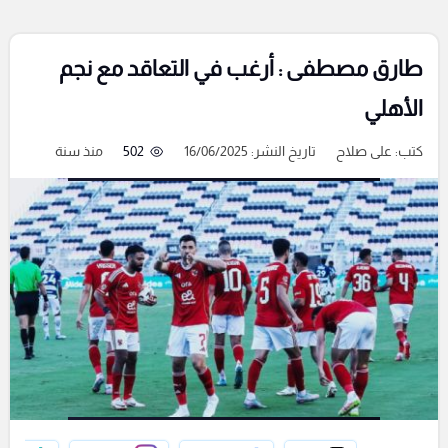
طارق مصطفى : أرغب في التعاقد مع نجم
الأهلي
كتب:
على صلاح
تاريخ النشر: 16/06/2025
502
منذ سنة