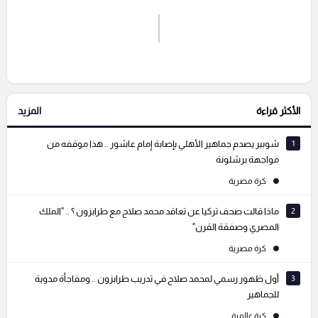
اشترك الان
إرسال تعليق
الأكثر قراءة
المزيد
التعليقات السابقة
1
شوبير يصدم جماهير الأهلي بإصابة إمام عاشور .. هذا موقفه من
مواجهة برشلونة
كرة مصرية
2
ماذا قالت صحف تركيا عن تعاقد محمد صلاح مع طرابزون ؟ .. "الملك
المصري وصفقة القرن"
كرة مصرية
3
أول ظهور رسمي لمحمد صلاح في تدريب طرابزون .. ومفاجأة مدوية
للجماهير
كرة عالمية