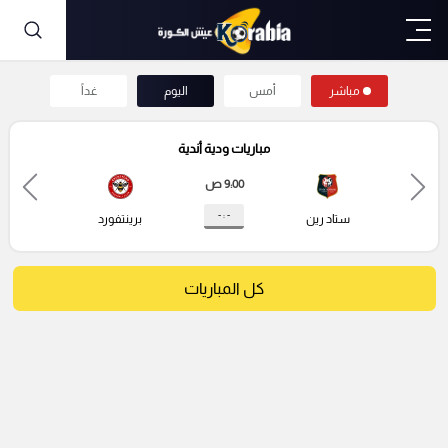
مباشر
أمس
اليوم
غداً
مباريات ودية أندية
9:00 ص
- : -
ستاد رين
برينتفورد
كل المباريات