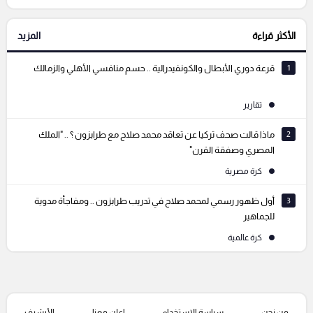
الأكثر قراءة
المزيد
التعليقات السابقة
1
قرعة دوري الأبطال والكونفيدرالية .. حسم منافسي الأهلي والزمالك
تقارير
2
ماذا قالت صحف تركيا عن تعاقد محمد صلاح مع طرابزون ؟ .. "الملك
المصري وصفقة القرن"
كرة مصرية
3
أول ظهور رسمي لمحمد صلاح في تدريب طرابزون .. ومفاجأة مدوية
للجماهير
كرة عالمية
من نحن
سياسة الإستخدام
اعلن معنا
الأرشيف