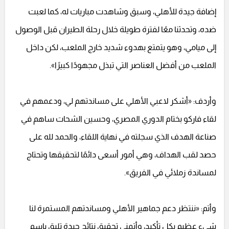
إضافة جيدة للأهلي، وسبق وشاهدت مباريات له، كما لعبت
ضده، وتحدثنا معًا لفترة طويلة خلال رحلة الطيران قبل الوصول
إلى ميامي، وهو يتمتع بهدوء شديد خارج الملعب، لكن داخل
الملعب من أفضل العناصر التي تبذل مجهودًا كبيرًا».
وأردف: «أشكر لاعبي الأهلي على مساندتهم لي، ودعمهم في
لقاء فاركو بختام الدوري المصري، وحسين الشحات ساهم في
صناعة الهدف الذي سجلته في نهاية اللقاء، والحمد لله على
حصد لقب الهداف، وهي أمور أسعى دائمًا لتحقيقها وتحتاج
لمساندة زملائي في الفريق».
وأتم: «ننتظر دعم جماهير الأهلي ومساندتهم المستمرة لنا
شيء عظيم بكل تأكيد، وأتمنى تحقيق نتائج جيدة تليق باسم