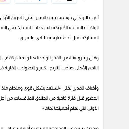
أعرب البرتغالي خوسيه ريبيرو المدير الفني للفريق الأول 
الولايات المتحدة الأمريكية استعدادا للمشاركة في الن
المشاركة تمثل لحظة تاريخية للنادي وللفريق.
وقال ريبيرو: «نشعر بالفخر لتواجدنا هنا والمشاركة في ا
النادي الأهلي صاحب التاريخ الكبير والبطولات القاري
وأضاف المدير الفني: «نستعد بشكل قوي ومنظم منذ اللح
الحضور قبل فترة كافية من انطلاق المنافسات من أجل التأ
الأولى التي نعلم أهميتها تماما».
وتحدث ريبيرو عن المواجهة المنتظرة أمام إنتر ميامي قائ