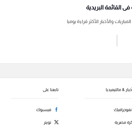
ى القائمة البريدية
باريات والأخبار الأكثر قراءة يوميا
اشترك الان
إرسال تعليق
خبار & مالتيميديا
تابعنا على
نفوجرافيك
فيسبوك
رة مصرية
تويتر