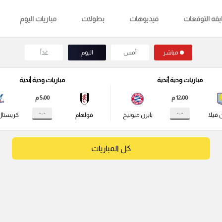
قه التوقعات
فيديوهات
بطولات
مباريات اليوم
مباشر
أمس
اليوم
غداً
مباريات ودية أندية
مباريات ودية أندية
12:00 م
5:00 م
- : -
- : -
 فيلا
بايرن ميونيخ
فولهام
كريستال
كل المباريات