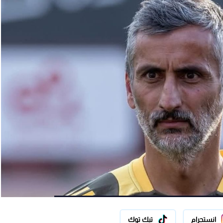
انستجرام
تيك توك