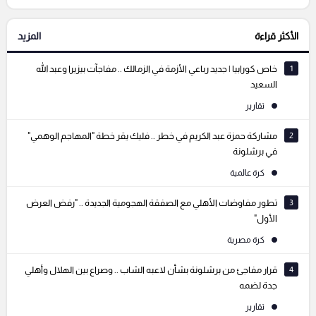
الأكثر قراءة
المزيد
التعليقات السابقة
1
خاص كورابيا | جديد رباعي الأزمة في الزمالك .. مفاجآت بيزيرا وعبد الله
السعيد
تقارير
2
مشاركة حمزة عبد الكريم في خطر .. فليك يقر خطة "المهاجم الوهمي"
في برشلونة
كرة عالمية
3
تطور مفاوضات الأهلي مع الصفقة الهجومية الجديدة .. "رفض العرض
الأول"
كرة مصرية
4
قرار مفاجئ من برشلونة بشأن لاعبه الشاب .. وصراع بين الهلال وأهلي
جدة لضمه
تقارير