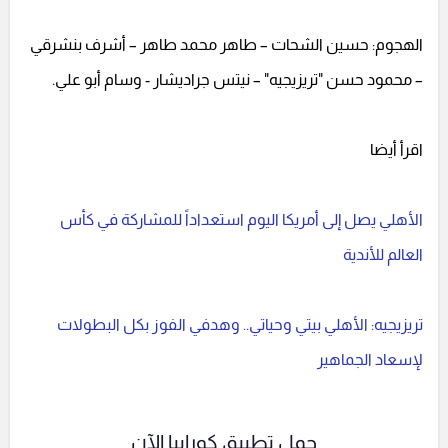
الهجوم: حسين الشحات – طاهر محمد طاهر – أشرف بنشرقي
– محمود حسن "تريزيجيه" – نيتس جراديشار - وسام أبو علي.
اقرأ أيضا
الأهلي يصل إلى أمريكا اليوم استعداداً للمشاركة في كأس
العالم للأندية
تريزيجيه: الأهلي بيتي وحياتي.. وهدفي الفوز بكل البطولات
لإسعاد الجماهير
حمل تطبيق كورابيا الآن