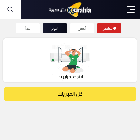
مباشر
أمس
اليوم
غداً
كل المباريات