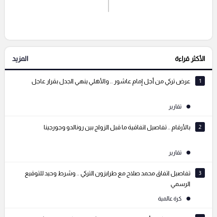
اشترك الان
إرسال تعليق
الأكثر قراءة
المزيد
التعليقات السابقة
1
عرض تركي من أجل إمام عاشور .. والأهلي ينهي الجدل بقرار عاجل
تقارير
2
بالأرقام .. تفاصيل اتفاقية ما قبل الزواج بين رونالدو وجورجينا
تقارير
3
تفاصيل اتفاق محمد صلاح مع طرابزون التركي .. وشرط وحيد للتوقيع
الرسمي
كرة عالمية