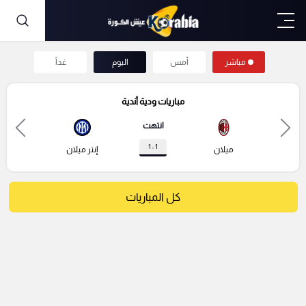
مباشر
أمس
اليوم
غداً
مباريات ودية أندية
انتهت
1 : 1
ميلان
إنتر ميلان
كل المباريات