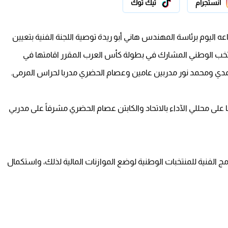
انستجرام
تيك توك
ه اليوم برئاسة المهندس هاني أبو ريدة توصية اللجنة الفنية بتعيين
نتخب الوطني المشارك في بطولة كأس العرب المقرر اقامتها في
مدي ومحمد نور مدربين عامين وعصام الحضري مدربا لحراس المرمى.
 على محللي الآداء بالاتحاد والكابتن عصام الحضري مشرفاً على مدربي
ج الفنية للمنتخبات الوطنية لوضع الموازنات المالية لذلك، واستكمال