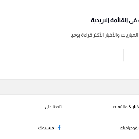
ى القائمة البريدية
باريات والأخبار الأكثر قراءة يوميا
اشترك الان
إرسال تعليق
خبار & مالتيميديا
تابعنا على
نفوجرافيك
فيسبوك