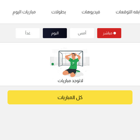
قه التوقعات
فيديوهات
بطولات
مباريات اليوم
مباشر
أمس
اليوم
غداً
كل المباريات