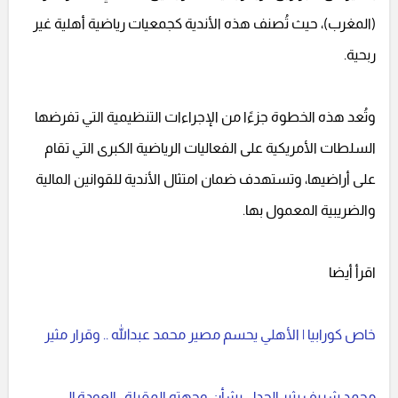
(المغرب)، حيث تُصنف هذه الأندية كجمعيات رياضية أهلية غير
ربحية.
وتُعد هذه الخطوة جزءًا من الإجراءات التنظيمية التي تفرضها
السلطات الأمريكية على الفعاليات الرياضية الكبرى التي تقام
على أراضيها، وتستهدف ضمان امتثال الأندية للقوانين المالية
والضريبية المعمول بها.
اقرأ أيضا
خاص كورابيا | الأهلي يحسم مصير محمد عبدالله .. وقرار مثير
محمد شريف يثير الجدل بشأن وجهته المقبلة.. العودة إلى