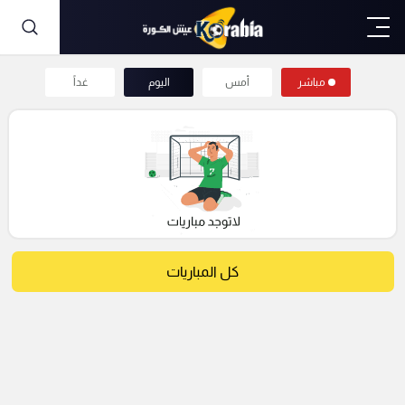
مباشر
أمس
اليوم
غداً
كل المباريات