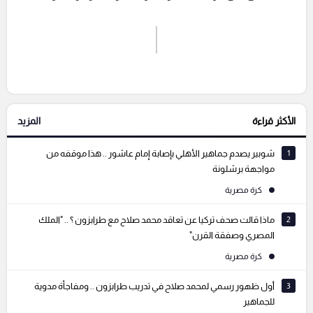
اشترك الان
إرسال تعليق
الأكثر قراءة
المزيد
التعليقات السابقة
1
شوبير يصدم جماهير الأهلي بإصابة إمام عاشور .. هذا موقفه من
مواجهة برشلونة
كرة مصرية
2
ماذا قالت صحف تركيا عن تعاقد محمد صلاح مع طرابزون ؟ .. "الملك
المصري وصفقة القرن"
كرة مصرية
3
أول ظهور رسمي لمحمد صلاح في تدريب طرابزون .. ومفاجأة مدوية
للجماهير