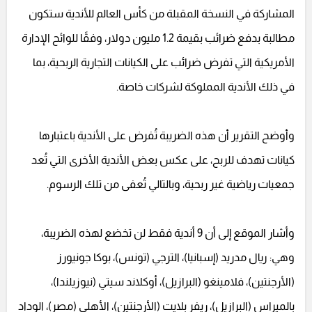
المشاركة في النسخة المقبلة من كأس العالم للأندية ستكون
مطالبة بدفع ضرائب بقيمة 1.2 مليون دولار، وفقًا للوائح الإدارة
الأمريكية التي تفرض ضرائب على الكيانات التجارية الربحية، بما
في ذلك الأندية المملوكة لشركات خاصة.
وأوضح التقرير أن هذه الضريبة تُفرض على الأندية باعتبارها
كيانات تهدف للربح، على عكس بعض الأندية الأخرى التي تُعد
جمعيات رياضية غير ربحية، وبالتالي تُعفى من تلك الرسوم.
وأشار الموقع إلى أن 9 أندية فقط لن تخضع لهذه الضريبة،
وهي: ريال مدريد (إسبانيا)، الترجي (تونس)، بوكا جونيورز
(الأرجنتين)، فلامينغو (البرازيل)، أوكلاند سيتي (نيوزيلندا)،
بالميراس (البرازيل)، ريفر بلايت (الأرجنتين)، الأهلي (مصر)، الوداد