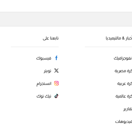
خبار & مالتيميديا
تابعنا على
نفوجرافيك
فيسبوك
رة مصرية
تويتر
رة عربية
انستجرام
رة عالمية
تيك توك
قارير
يديوهات