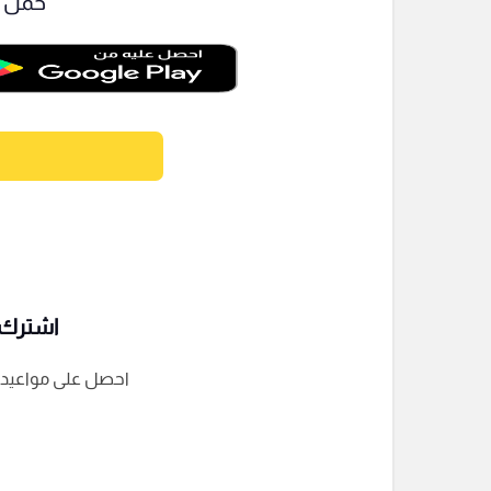
حمل ت
اشترك ف
احصل على مواعيد الم