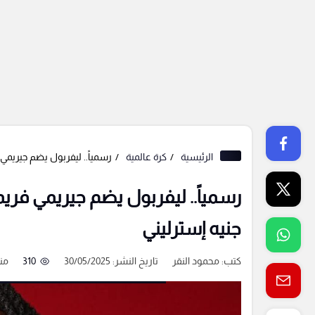
الرئيسية
كرة عالمية
رسمياً.. ليفربول يضم جيريمي فريمبونج 
جنيه إسترليني
كتب:
محمود النقر
تاريخ النشر: 30/05/2025
310
من