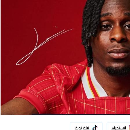
انستجرام
تيك توك