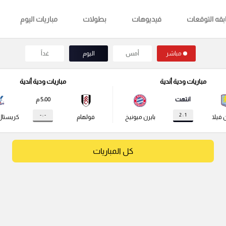
قه التوقعات
فيديوهات
بطولات
مباريات اليوم
مباشر
أمس
اليوم
غداً
مباريات ودية أندية
مباريات ودية أندية
انتهت
5:00 م
- : -
1 : 2
 فيلا
بايرن ميونيخ
فولهام
كريستال
كل المباريات