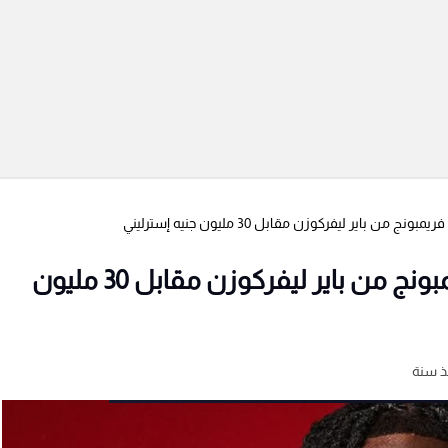
من باير ليفركوزن مقابل 30 مليون جنيه إسترليني
رسمياً.. ليفربول يضم جيريمي فريمبونج من باير ليفركوزن مقابل 30 مليون
ذ سنة