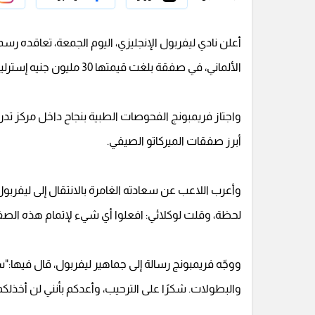
أعلن نادي ليفربول الإنجليزي، اليوم الجمعة، تعاقده رسم
الألماني، في صفقة بلغت قيمتها 30 مليون جنيه إسترليني، بعقد يمتد لمدة خمس سنوات.
واجتاز فريمبونج الفحوصات الطبية بنجاح داخل مركز تدر
أبرز صفقات الميركاتو الصيفي.
وأعرب اللاعب عن سعادته الغامرة بالانتقال إلى ليفربول، 
لحظة، وقلت لوكلائي: افعلوا أي شيء لإتمام هذه الصفقة
ووجّه فريمبونج رسالة إلى جماهير ليفربول، قال فيها
والبطولات. شكرًا على الترحيب، وأعدكم بأنني لن أخذلكم