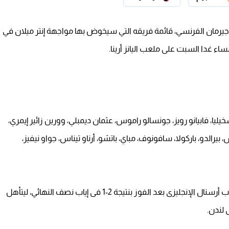
يرمان الفرنسي، قائمة فريقه التي سيخوض بها مواجهة إنتر ميلان في
ساء غدا السبت على ملعب اليانز أرينا.
يا، فابيانو رويز، جونسالو راموس، عثمان ديمبلي، وورين زائير إيمري،
، بيرالدو، باركولا، سافونوف، مباي، باتشو، أرناو تيناس، جواو نيفيز،
وتأهل باريس سان جيرمان إلى نهائي البطولة على حساب أرسنال الإنجليزى بعد الفوز بنتيجة 2-1 فى إياب نصف النهائي، ليتأهل