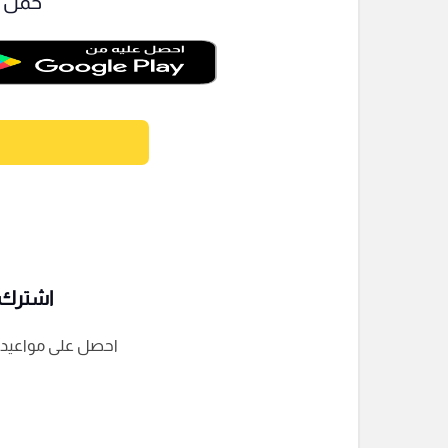
حمل ت
اشترك ف
احصل على مواعيد الم