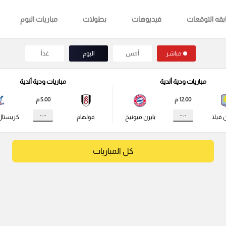
قه التوقعات
فيديوهات
بطولات
مباريات اليوم
مباشر
أمس
اليوم
غداً
مباريات ودية أندية
مباريات ودية أندية
12:00 م
5:00 م
- : -
- : -
 فيلا
بايرن ميونيخ
فولهام
كريستال
كل المباريات