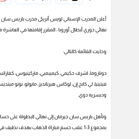
أعلن المدرب الإسباني لويس أنريكى مدرب باريس سان ج
نهائي دوري أبطال أوروبا ، المقرر إقامتها في العاشرة م
وجاءت القائمة كالتالي:
دوناروما، اشرف حكيمي، كيميبمبي، ماركينيوس، كفاراتسخيل
فيتينيا، لي كانج إن، لوكاس هيرنانديز، مايولو، نونو مينديس
وديسريه دوي.
بمجموع 3-1 عقب حسم مباراة الذهاب بهدف نظيف فى لندن.