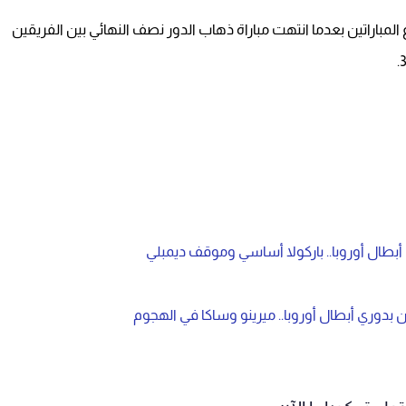
إنتر على حساب برشلونة بنتيجة 7-6 بمجموع المباراتين بعدما انتهت مباراة ذهاب الدور نصف النهائي بين الفريقين
طال أوروبا.. باركولا أساسي وموقف ديمبلي
دوري أبطال أوروبا.. ميرينو وساكا في الهجوم