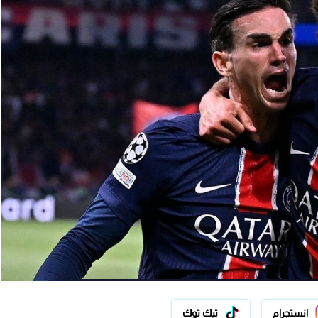
انستجرام
تيك توك