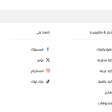
خبار & مالتيميديا
تابعنا على
نفوجرافيك
فيسبوك
رة مصرية
تويتر
رة عربية
انستجرام
رة عالمية
تيك توك
قارير
يديوهات