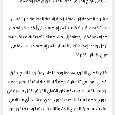
سببا في تتويج الفريق الأحمر بلقب الدوري هذا الموسم.
ونشرت الصفحة الرسمية لرابطة الأندية المحترفة عبر " فيس
بوك"، فيديو لأبرز تدخلات ياسر إبراهيم والتي أنقذت فريقه من
أهداف محققة بالإضافة إلى مساهماته التهديفية، معلقا عليها
: "رجل واحد بإمكانه تغيير المسار.. ياسر إبراهيم كان حاسمًا في
صراع الأمتار الأخيرة".
وكان الأهلي الأقوى هجومًا ودفاعًا خلال مشوار التتويج، حقق
الأهلي الفوز في 17 مباراة، وهو أكثر الأندية تحقيقًا للفوز ومعه
بيراميدز بنفس الرصيد، كما كان الأهلي الفريق الأقل خسارة في
الدوري، فهو الفريق الوحيد بالدوري الذي لم يخسر أي مباراة في
الملعب بين فرق الدوري الـ18، وكانت خسارته الوحيدة بقرار من