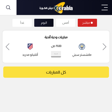
مباشر
أمس
اليوم
غداً
مباريات ودية أندية
11:00 ص
- : -
مانشستر سيتي
أتلتيكو مدريد
كل المباريات