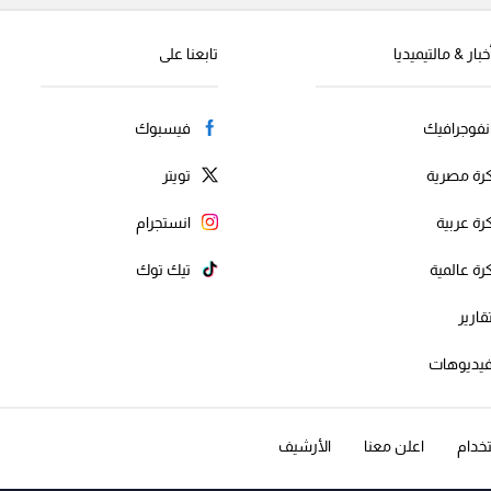
خبار & مالتيميديا
تابعنا على
نفوجرافيك
فيسبوك
رة مصرية
تويتر
رة عربية
انستجرام
رة عالمية
تيك توك
قارير
يديوهات
خدام
اعلن معنا
الأرشيف