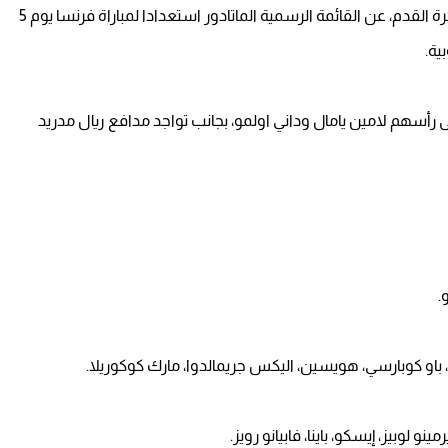
أعلن لويس دي لافوينتي، مدرب منتخب إسبانيا الأول لكرة القدم، عن القائمة الرسمية الماتادور استعدادا لمباراة فرنسا يوم 5
ية.
رأسهم لامين يامال وداني اولمو، بجانب تواجد مدافع ريال مدريد
.
ان، باو كوبارسي، هويسين، اليكس جريمالدوا، مارك كوكوريلا.
 لوبيز، إيسكو، باينا، فابيانو رويز.