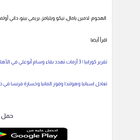
الهجوم: لامين يامال، نيكو ويليامز، يريمي بينو، داني أولمو،
اقرأ أيضا
تقرير كورابيا | 3 أزمات تهدد بقاء وسام أبوعلي في الأهلي .. الراتب قنبلة موقوتة
تعادل اسبانيا وهولندا وفوز المانيا وخسارة فرنسا في دو
حمل ت