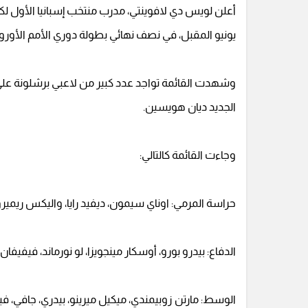
يونيو المقبل، في نصف نهائي بطولة دوري الأمم الأوروب
وشهدت القائمة تواجد عدد كبير من لاعبي برشلونة على 
الجديد ديان هويسين.
وجاءت القائمة كالتالي:
حراسة المرمي: اوناي سيمون، ديفيد رايا، واليكس ريميرو
الدفاع: بيدرو بورو، أوسكار مينجويزا، لو نورماند، فيفيف
الوسط: مارتن زوبيمندي، ميكيل ميرينو، بيدري، جافي، فيرمينو