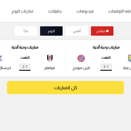
قه التوقعات
فيديوهات
بطولات
مباريات اليوم
مباشر
أمس
اليوم
غداً
مباريات ودية أندية
مباريات ودية أندية
انتهت
انتهت
1 : 2
1 : 2
 فيلا
بايرن ميونيخ
فولهام
كريستال
كل المباريات