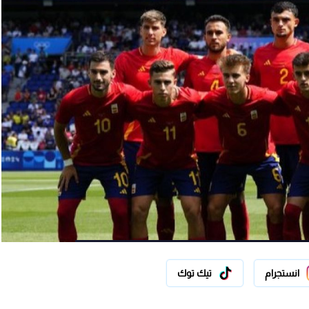
انستجرام
تيك توك