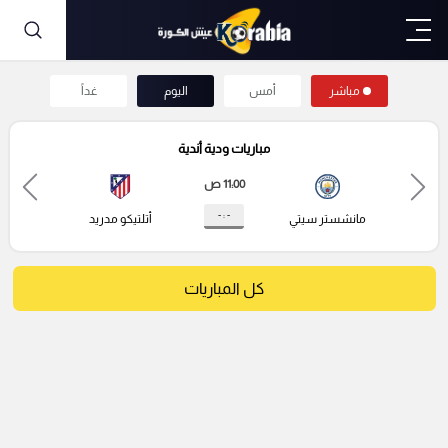
مباشر
أمس
اليوم
غداً
مباريات ودية أندية
11:00 ص
- : -
مانشستر سيتي
أتلتيكو مدريد
كل المباريات