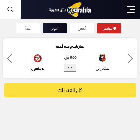
مباشر
أمس
اليوم
غداً
مباريات ودية أندية
9:00 ص
- : -
ستاد رين
برينتفورد
كل المباريات