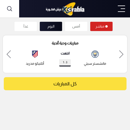
مباشر
أمس
اليوم
غداً
مباريات ودية أندية
انتهت
3 : 1
مانشستر سيتي
أتلتيكو مدريد
كل المباريات