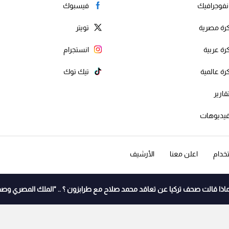
نفوجرافيك
فيسبوك
رة مصرية
تويتر
رة عربية
انستجرام
رة عالمية
تيك توك
قارير
يديوهات
خدام
اعلن معنا
الأرشيف
اذا قالت صحف تركيا عن تعاقد محمد صلاح مع طرابزون ؟ .. "الملك المصري وصف