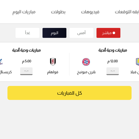
قه التوقعات
فيديوهات
بطولات
مباريات اليوم
مباشر
أمس
اليوم
غداً
مباريات ودية أندية
مباريات ودية أندية
12:00 م
5:00 م
- : -
- : -
 فيلا
بايرن ميونيخ
فولهام
كريستال
كل المباريات