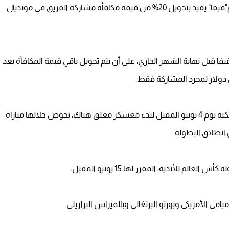
تلقى النادي الأهلي إخطارًا من الاتحاد الدولي لكرة القدم"فيفا" يفيد بتحويل 20% من قيمة مكافأة مشاركة الفريق في مونديال
 مبلغ 1.9 مليون دولار من الفيفا قبل نهاية الشهر الجاري، على أن يتم تحويل باقي قيمة المكافأة بعد
ومن المقرر أن يغادر الأهلي إلى الولايات المتحدة الأمريكية يوم 4 يونيو المقبل لبدء معسكر مغلق هناك، يخوض خلالها مباراة
لم للأندية، المقرر لها 15 يونيو المقبل.
امي الأمريكي وبورتو البرتغالي وبالميراس البرازيلي.