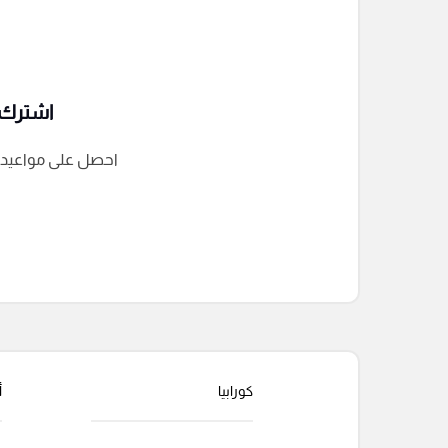
اشترك ف
احصل على مواعيد الم
التعليقات السابقة
كورابيا
أ