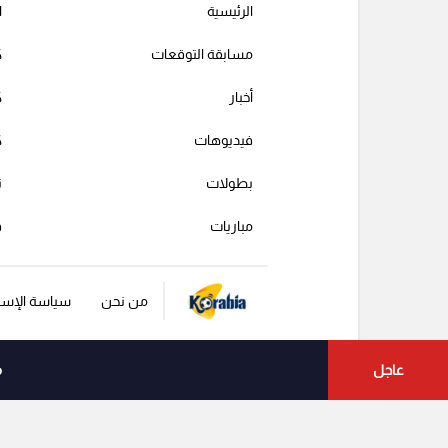
الرئيسية
ا
مسابقة التوقعات
ك
أخبار
ك
فيديوهات
ك
بطولات
ت
مباريات
ف
من نحن
سياسة الإست
عاجل
م