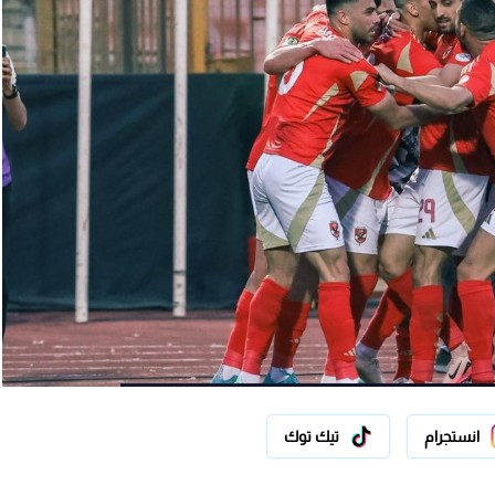
انستجرام
تيك توك